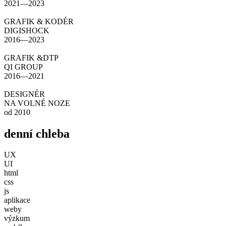
2021—2023
GRAFIK & KODÉR
DIGISHOCK
2016—2023
GRAFIK &DTP
QI GROUP
2016—2021
DESIGNÉR
NA VOLNÉ NOZE
od 2010
denní chleba
UX
UI
html
css
js
aplikace
weby
výzkum